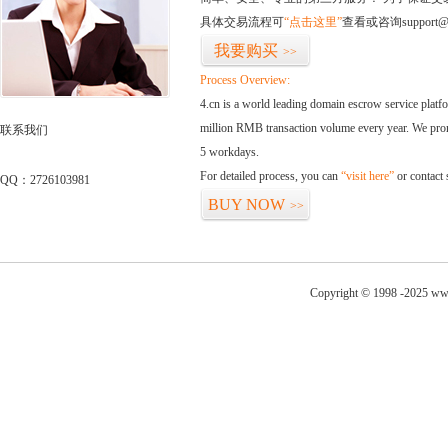
具体交易流程可
“点击这里”
查看或咨询support@
我要购买
>>
Process Overview:
4.cn is a world leading domain escrow service plat
million RMB transaction volume every year. We promi
联系我们
5 workdays.
For detailed process, you can
“visit here”
or contact
QQ：2726103981
BUY NOW
>>
Copyright © 1998 -2025 www