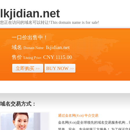
lkjidian.net
您正在访问的域名可以转让!This domain name is for sale!
一口价出售中！
域名
lkjidian.net
Domain Name:
售价
CNY 1115.00
Listing Price:
立即购买
BUY NOW
>>
>>
域名交易方式：
通过金名网(4.cn) 中介交易
金名网(4.cn)是全球领先的域名交易服务机
简单、安全、专业的第三方服务！ 为了保证交